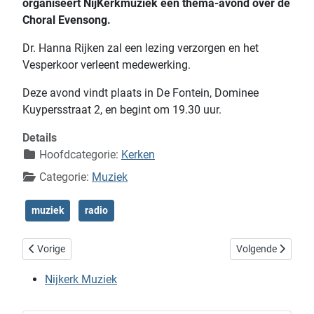
organiseert NijKerkmuziek een thema-avond over de
Choral Evensong.
Dr. Hanna Rijken zal een lezing verzorgen en het
Vesperkoor verleent medewerking.
Deze avond vindt plaats in De Fontein, Dominee
Kuypersstraat 2, en begint om 19.30 uur.
Details
Hoofdcategorie:
Kerken
Categorie:
Muziek
muziek
radio
Vorig artikel: Mannenzang 27 september in Grote Kerk van Nijkerk.
Volgende artikel:
Vorige
Volgende
Nijkerk Muziek