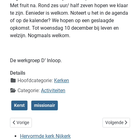
Met fruit na.
Rond zes uur/ half zeven hopen we klaar
te zijn. Eenieder is welkom. Noteert u het in de agenda
of op de kalender? We hopen op een geslaagde
opkomst. Tot woensdag 1
0
december bij leven en
welzijn. Nogmaals welkom.
De werkgroep D’ Inloop.
Details
Hoofdcategorie:
Kerken
Categorie:
Activiteiten
Kerst
missionair
Vorig artikel: Kerk School Gezinsdienst
Volgende artikel:
Vorige
Volgende
Hervormde kerk Nijkerk