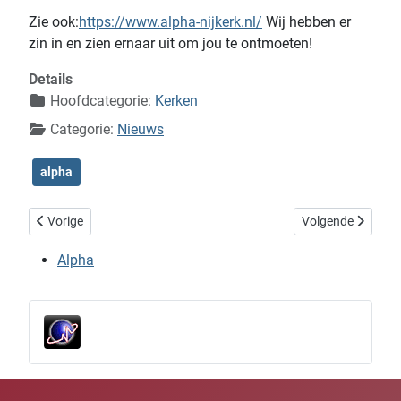
Zie ook:
https://www.alpha-nijkerk.nl/
Wij hebben er
zin in en zien ernaar uit om jou te ontmoeten!
Details
Hoofdcategorie:
Kerken
Categorie:
Nieuws
alpha
Vorig artikel: Verbinding met de pioniersplek bij de Hezenberg
Volgende artikel:
Vorige
Volgende
Alpha