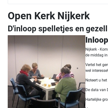
Open Kerk Nijkerk
D'inloop spelletjes en gezell
Inloo
Nijkerk - Ko
de middag in 
Vertel het g
wel interesse
Noteert u he
De data van D
Hartelijke gr