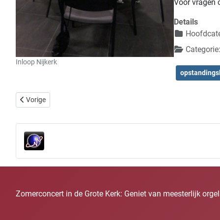
Voor vragen 
Details
Hoofdcate
Categorie
Inloop Nijkerk
opstandings
Vorig artikel: Bidstond tegen Halloween – 31 oktober
Vorige
Zomerconcert in de Grote Kerk: Geniet van meesterlijk org