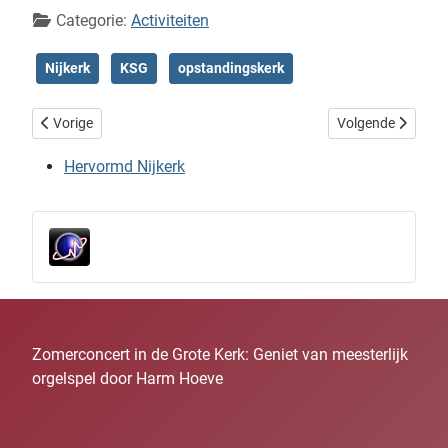
Categorie:
Activiteiten
Nijkerk
KSG
opstandingskerk
Vorig artikel: D’ Inloop – Opstandingskerk – Spelletjesmiddag
Volgende artikel: 
Vorige
Volgende
Hervormd Nijkerk
Zomerconcert in de Grote Kerk: Geniet van meesterlijk
orgelspel door Harm Hoeve