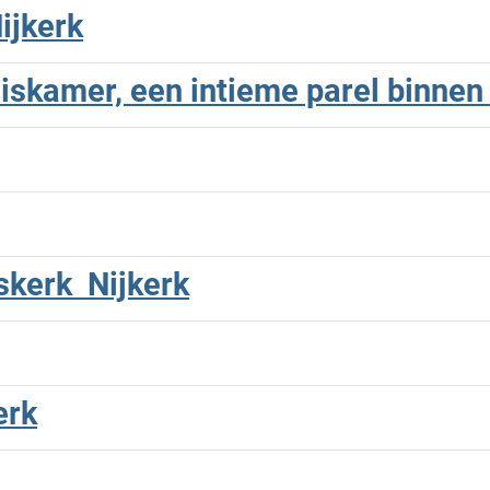
ijkerk
iskamer, een intieme parel binnen 
gskerk Nijkerk
erk