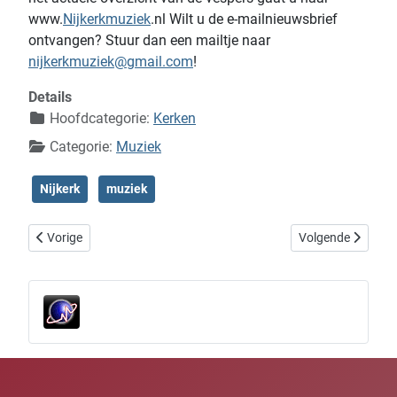
www.
Nijkerkmuziek
.nl Wilt u de e-mailnieuwsbrief
ontvangen? Stuur dan een mailtje naar
nijkerkmuziek@gmail.com
!
Details
Hoofdcategorie:
Kerken
Categorie:
Muziek
Nijkerk
muziek
Vorig artikel: Pinksterconcert in de Grote Kerk Nijkerk
Volgende artikel: 
Vorige
Volgende