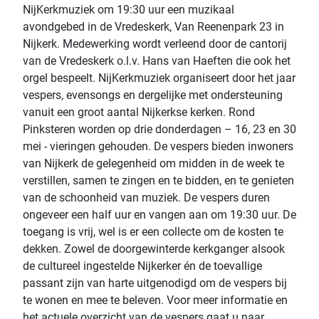
NijKerkmuziek om 19:30 uur een muzikaal
avondgebed in de Vredeskerk, Van Reenenpark 23 in
Nijkerk. Medewerking wordt verleend door de cantorij
van de Vredeskerk o.l.v. Hans van Haeften die ook het
orgel bespeelt. NijKerkmuziek organiseert door het jaar
vespers, evensongs en dergelijke met ondersteuning
vanuit een groot aantal Nijkerkse kerken. Rond
Pinksteren worden op drie donderdagen – 16, 23 en 30
mei - vieringen gehouden. De vespers bieden inwoners
van Nijkerk de gelegenheid om midden in de week te
verstillen, samen te zingen en te bidden, en te genieten
van de schoonheid van muziek. De vespers duren
ongeveer een half uur en vangen aan om 19:30 uur. De
toegang is vrij, wel is er een collecte om de kosten te
dekken. Zowel de doorgewinterde kerkganger alsook
de cultureel ingestelde Nijkerker én de toevallige
passant zijn van harte uitgenodigd om de vespers bij
te wonen en mee te beleven. Voor meer informatie en
het actuele overzicht van de vespers gaat u naar